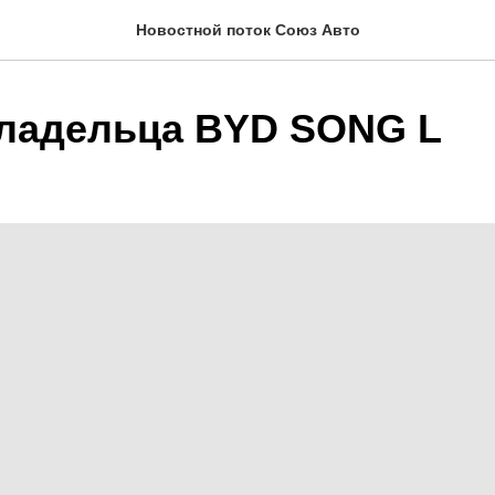
Новостной поток Союз Авто
ладельца BYD SONG L