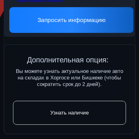
автомобилей
ПН-ВСКР с 9:00 — 19:00
Казань, д. Званка, ул.Зеленая, д. 24
8 (960) 089-74-52
«ООО» СОЮЗМОТОРС
ОГРН: 1231600018814
ИНН/КПП 1686026315/168601001
Получить консультацию